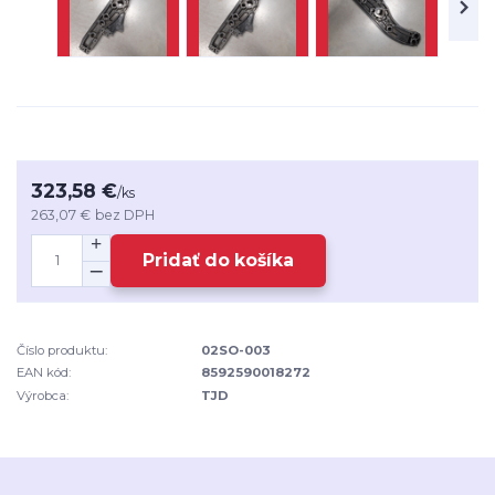
323,58 €
/
ks
263,07 €
bez DPH
Pridať do košíka
Číslo produktu:
02SO-003
EAN kód:
8592590018272
Výrobca:
TJD