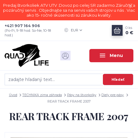
Predaj štvorkoliek ATV UTV .Dovoz po celej SR zadarmo.Záručný a
pozáručný servis . Objednajte sa na servis vašich strojov u nás . Viac
ako 15- ročné skúsenosti sú zárukou kvality.
+421 907 164 906
0
ks
EUR
(Po-Pi, 9-18 hod. So-Ne, 10-18
0 €
hod.)
Menu
Hľadať
Úvod
TECHNIKA zima záhrada
Pásy na štvorkolky
Diely pre pásy
REAR TRACK FRAME 2007
REAR TRACK FRAME 2007