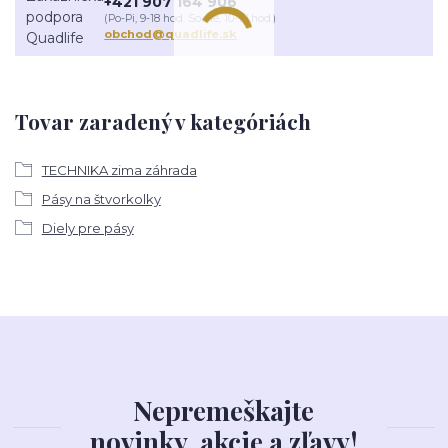
+421 907 164 906
(Po-Pi, 9-18 hod. So-Ne, 10-18 hod.)
obchod@quadlife.sk
Tovar zaradený v kategóriách
TECHNIKA zima záhrada
Pásy na štvorkolky
Diely pre pásy
Nepremeškajte
novinky, akcie a zľavy!