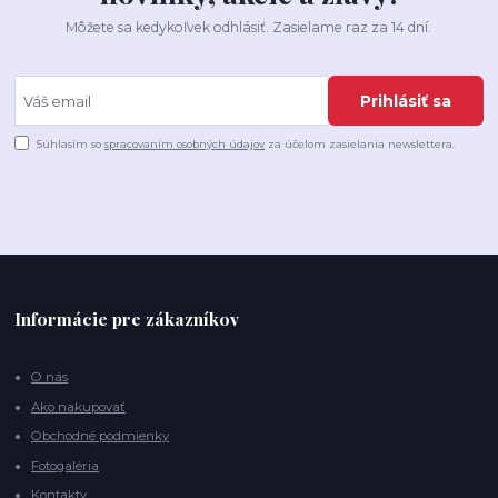
Môžete sa kedykoľvek odhlásiť. Zasielame raz za 14 dní.
Prihlásiť sa
Súhlasím so
spracovaním osobných údajov
za účelom zasielania newslettera.
Informácie pre zákazníkov
O nás
Ako nakupovať
Obchodné podmienky
Fotogaléria
Kontakty