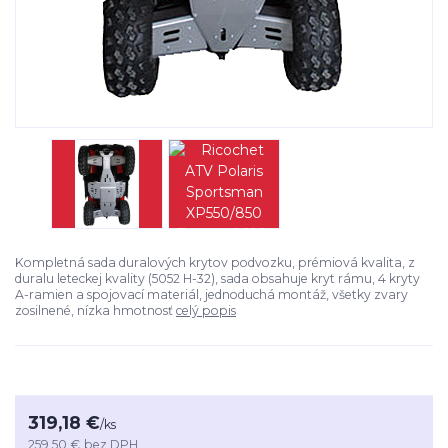
Kompletná sada duralových krytov podvozku, prémiová kvalita, z
duralu leteckej kvality (5052 H-32), sada obsahuje kryt rámu, 4 kryty
A-ramien a spojovací materiál, jednoduchá montáž, všetky zvary
zosilnené, nízka hmotnosť
celý popis
319,18 €
/
ks
259,50 €
bez DPH