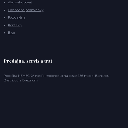
Ako nakupovať
Obchodné podmienky
Fotogaléria
Kontakty
Blog
Predajňa, servis a trať
Pobočka NEMECKÁ (vedľa motorestu) na ceste č.66 medzi Banskou
Bystricou a Breznom.