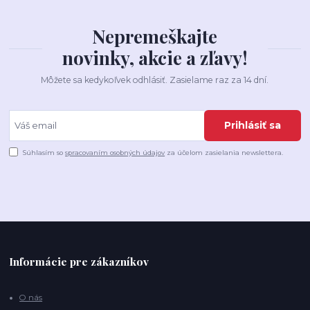
Nepremeškajte
novinky, akcie a zľavy!
Môžete sa kedykoľvek odhlásiť. Zasielame raz za 14 dní.
Prihlásiť sa
Súhlasím so
spracovaním osobných údajov
za účelom zasielania newslettera.
Informácie pre zákazníkov
O nás