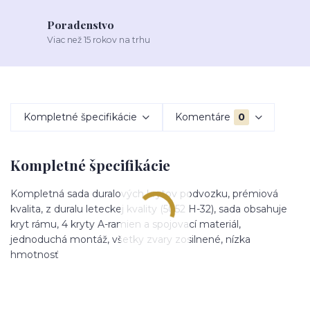
Poradenstvo
Viac než 15 rokov na trhu
Kompletné špecifikácie
Komentáre
0
Kompletné špecifikácie
Kompletná sada duralových krytov podvozku, prémiová
kvalita, z duralu leteckej kvality (5052 H-32), sada obsahuje
kryt rámu, 4 kryty A-ramien a spojovací materiál,
jednoduchá montáž, všetky zvary zosilnené, nízka
hmotnosť