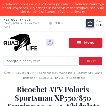
Predaj štvorkoliek ATV UTV .Dovoz po celej SR zadarmo.Záručný a
pozáručný servis . Objednajte sa na servis vašich strojov u nás . Viac
ako 15- ročné skúsenosti sú zárukou kvality.
+421 907 164 906
0
ks
EUR
(Po-Pi, 9-18 hod. So-Ne, 10-18
0 €
hod.)
Menu
Hľadať
Úvod
PRÍSLUŠENSTVO
Ochranné diely štvorkoliek
Ricochet ATV Polaris
Sportsman XP550/850 Touring 2010-19, Skidplate set
Ricochet ATV Polaris
Sportsman XP550/850