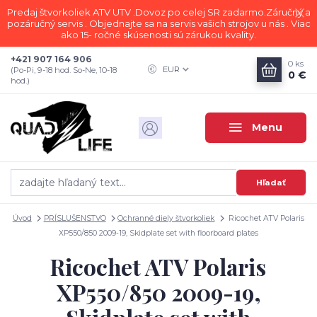
Predaj štvorkoliek ATV UTV .Dovoz po celej SR zadarmo.Záručný a
pozáručný servis . Objednajte sa na servis vašich strojov u nás . Viac
ako 15- ročné skúsenosti sú zárukou kvality.
+421 907 164 906
0
ks
EUR
(Po-Pi, 9-18 hod. So-Ne, 10-18
0 €
hod.)
Menu
Hľadať
Úvod
PRÍSLUŠENSTVO
Ochranné diely štvorkoliek
Ricochet ATV Polaris
XP550/850 2009-19, Skidplate set with floorboard plates
Ricochet ATV Polaris
XP550/850 2009-19,