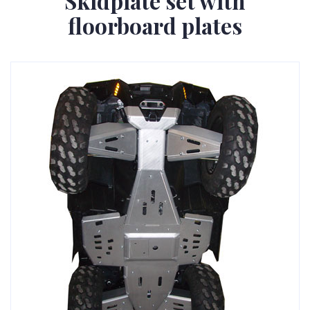
Skidplate set with
floorboard plates