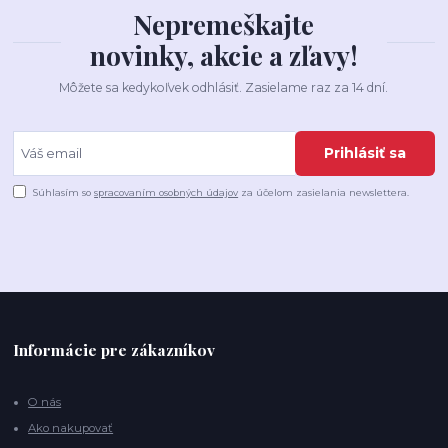
Nepremeškajte
novinky, akcie a zľavy!
Môžete sa kedykoľvek odhlásiť. Zasielame raz za 14 dní.
Prihlásiť sa
Súhlasím so
spracovaním osobných údajov
za účelom zasielania newslettera.
Informácie pre zákazníkov
O nás
Ako nakupovať