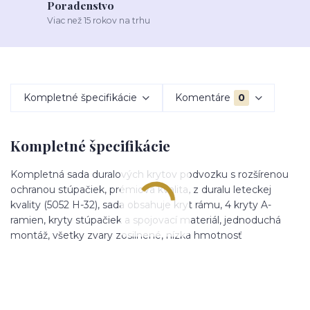
Poradenstvo
Viac než 15 rokov na trhu
Kompletné špecifikácie
Komentáre
0
Kompletné špecifikácie
Kompletná sada duralových krytov podvozku s rozšírenou
ochranou stúpačiek, prémiová kvalita, z duralu leteckej
kvality (5052 H-32), sada obsahuje kryt rámu, 4 kryty A-
ramien, kryty stúpačiek a spojovací materiál, jednoduchá
montáž, všetky zvary zosilnené, nízka hmotnosť