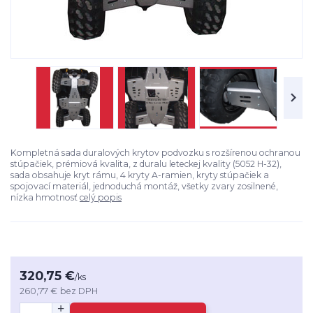
Kompletná sada duralových krytov podvozku s rozšírenou ochranou
stúpačiek, prémiová kvalita, z duralu leteckej kvality (5052 H-32),
sada obsahuje kryt rámu, 4 kryty A-ramien, kryty stúpačiek a
spojovací materiál, jednoduchá montáž, všetky zvary zosilnené,
nízka hmotnosť
celý popis
320,75 €
/
ks
260,77 €
bez DPH