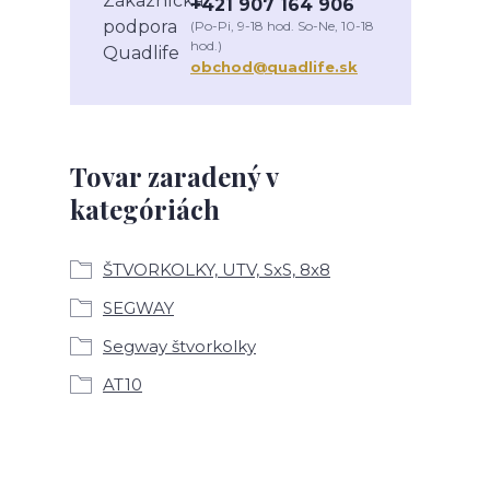
+421 907 164 906
(Po-Pi, 9-18 hod. So-Ne, 10-18
hod.)
obchod@quadlife.sk
Tovar zaradený v
kategóriách
ŠTVORKOLKY, UTV, SxS, 8x8
SEGWAY
Segway štvorkolky
AT10