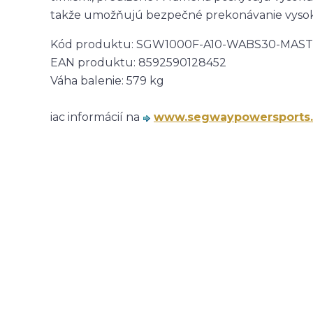
takže umožňujú bezpečné prekonávanie vysok
Kód produktu:
SGW1000F-A10-WABS30-MAS
EAN produktu:
8592590128452
Váha balenie:
579
kg
iac informácií na
www.segwaypowersports.