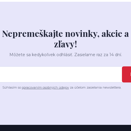
Nepremeškajte novinky, akcie a
zľavy!
Môžete sa kedykoľvek odhlásiť. Zasielame raz za 14 dní.
Súhlasím so
spracovaním osobných údajov
za účelom zasielania newslettera.