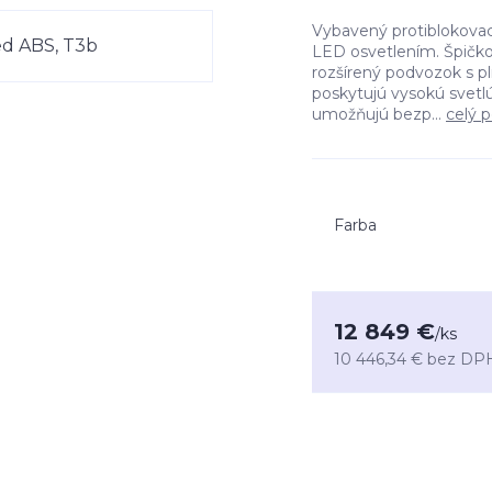
Vybavený protiblokova
LED osvetlením. Špičkov
rozšírený podvozok s p
poskytujú vysokú svetl
umožňujú bezp...
celý p
Farba
12 849 €
/
ks
10 446,34 €
bez DP