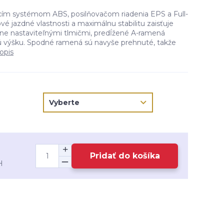
cím systémom ABS, posilňovačom riadenia EPS a Full-
é jazdné vlastnosti a maximálnu stabilitu zaisťuje
lne nastaviteľnými tlmičmi, predĺžené A-ramená
ú výšku. Spodné ramená sú navyše prehnuté, takže
opis
Pridať do košíka
H