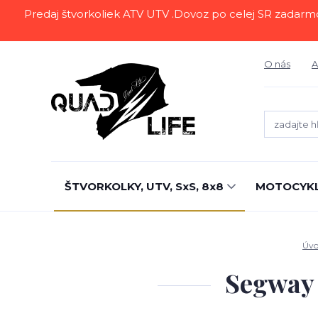
Predaj štvorkoliek ATV UTV .Dovoz po celej SR zadarmo.Z
O nás
A
ŠTVORKOLKY, UTV, SxS, 8x8
MOTOCYK
Úv
Segway 