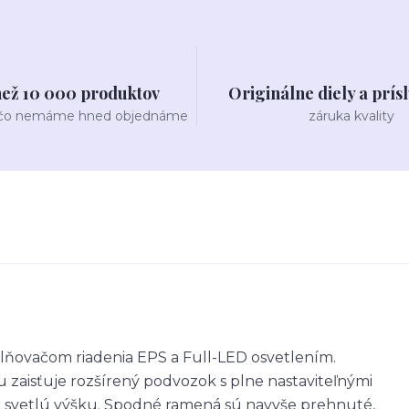
než 10 000 produktov
Originálne diely a prís
 čo nemáme hned objednáme
záruka kvality
lňovačom riadenia EPS a Full-LED osvetlením.
u zaisťuje rozšírený podvozok s plne nastaviteľnými
ú svetlú výšku. Spodné ramená sú navyše prehnuté,