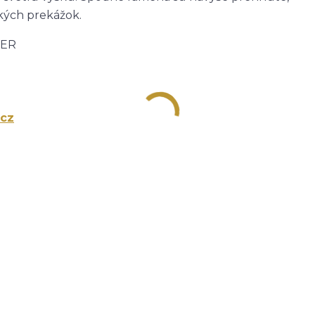
ých prekážok.
TER
cz