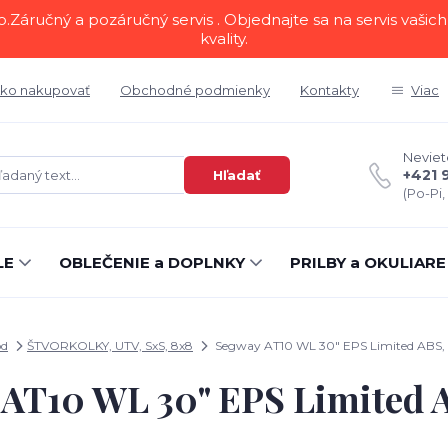
áručný a pozáručný servis . Objednajte sa na servis vašich 
kvality.
ko nakupovať
Obchodné podmienky
Kontakty
Viac
Neviete
+421 
Hľadať
(Po-Pi,
LE
OBLEČENIE a DOPLNKY
PRILBY a OKULIARE
od
ŠTVORKOLKY, UTV, SxS, 8x8
Segway AT10 WL 30" EPS Limited ABS,
AT10 WL 30" EPS Limited 