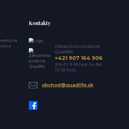
Kontakty
estu) na
icou a
Zákaznícka podpora
Quadlife
+421 907 164 906
(Po-Pi, 9-18 hod. So-Ne,
10-18 hod.)
obchod@quadlife.sk