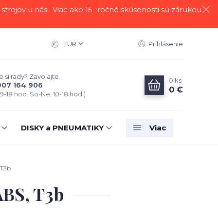
strojov u nás . Viac ako 15- ročné skúsenosti sú zárukou
EUR
Prihlásenie
 si rady? Zavolajte.
0
ks
907 164 906
0 €
 9-18 hod. So-Ne, 10-18 hod.)
DISKY a PNEUMATIKY
Viac
 T3b
ABS, T3b