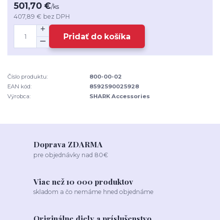
501,70 €
/
ks
407,89 €
bez DPH
Pridať do košíka
Číslo produktu:
800-00-02
EAN kód:
8592590025928
Výrobca:
SHARK Accessories
Doprava ZDARMA
pre objednávky nad 80€
Viac než 10 000 produktov
skladom a čo nemáme hned objednáme
Originálne diely a príslušenstvo