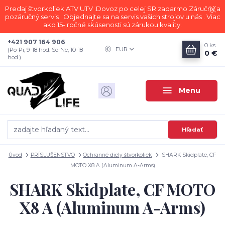
Predaj štvorkoliek ATV UTV .Dovoz po celej SR zadarmo.Záručný a
pozáručný servis . Objednajte sa na servis vašich strojov u nás . Viac
ako 15- ročné skúsenosti sú zárukou kvality.
+421 907 164 906
0
ks
EUR
(Po-Pi, 9-18 hod. So-Ne, 10-18
0 €
hod.)
Menu
Hľadať
Úvod
PRÍSLUŠENSTVO
Ochranné diely štvorkoliek
SHARK Skidplate, CF
MOTO X8 A (Aluminum A-Arms)
SHARK Skidplate, CF MOTO
X8 A (Aluminum A-Arms)