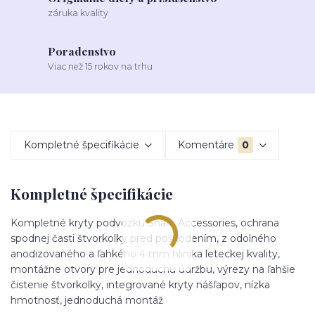
záruka kvality
Poradenstvo
Viac než 15 rokov na trhu
Kompletné špecifikácie
Komentáre
0
Kompletné špecifikácie
Kompletné kryty podvozku Shark Accessories, ochrana
spodnej časti štvorkolky pred poškodením, z odolného
anodizovaného a ľahkého 4 mm hliníka leteckej kvality,
montážne otvory pre jednoduchú údržbu, výrezy na ľahšie
čistenie štvorkolky, integrované kryty nášľapov, nízka
hmotnosť, jednoduchá montáž