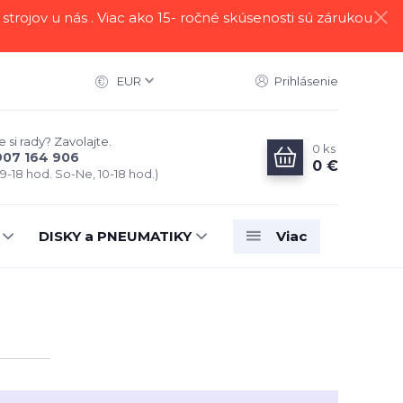
strojov u nás . Viac ako 15- ročné skúsenosti sú zárukou
EUR
Prihlásenie
 si rady? Zavolajte.
0
ks
907 164 906
0 €
 9-18 hod. So-Ne, 10-18 hod.)
DISKY a PNEUMATIKY
Viac