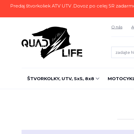
Predaj štvorkoliek ATV UTV .Dovoz po celej SR zadarmo.Z
O nás
A
ŠTVORKOLKY, UTV, SxS, 8x8
MOTOCYK