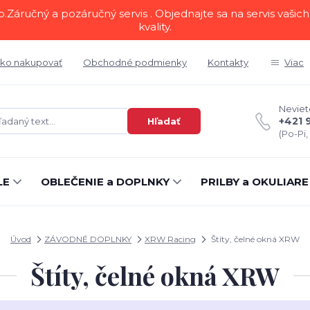
áručný a pozáručný servis . Objednajte sa na servis vašich 
kvality.
ko nakupovať
Obchodné podmienky
Kontakty
Viac
Neviete
+421 
Hľadať
(Po-Pi,
LE
OBLEČENIE a DOPLNKY
PRILBY a OKULIARE
Úvod
ZÁVODNÉ DOPLNKY
XRW Racing
Štíty, čelné okná XRW
Štíty, čelné okná XRW