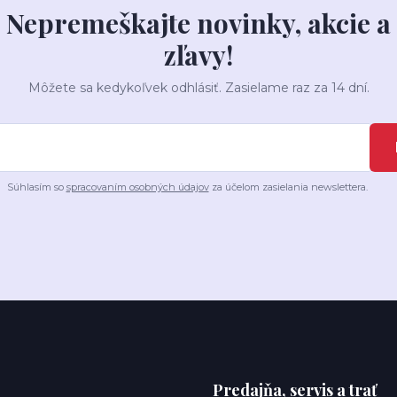
Nepremeškajte novinky, akcie a
zľavy!
Môžete sa kedykoľvek odhlásiť. Zasielame raz za 14 dní.
Súhlasím so
spracovaním osobných údajov
za účelom zasielania newslettera.
Predajňa, servis a trať