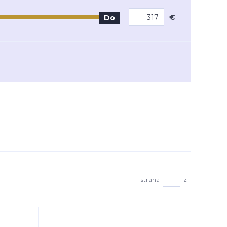
€
Do
strana
z 1