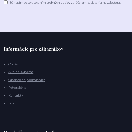
Súhlasím so
spracovaním osobných údajov
za účelom zasielania newslettera.
Informácie pre zákazníkov
O nás
Ako nakupovať
Obchodné podmienky
Fotogaléria
Kontakty
Blog