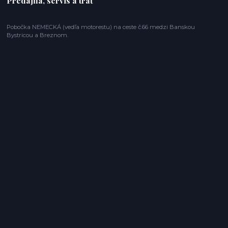
Predajňa, servis a trať
Pobočka NEMECKÁ (vedľa motorestu) na ceste č.66 medzi Banskou
Bystricou a Breznom.