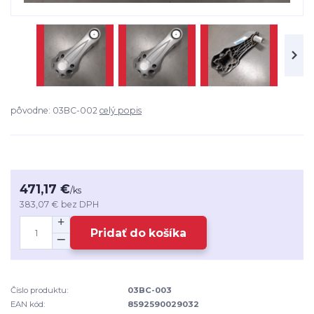
pôvodne: 03BC-002
celý popis
471,17 €
/
ks
383,07 €
bez DPH
Pridať do košíka
Číslo produktu:
03BC-003
EAN kód:
8592590029032