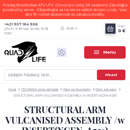
Predaj štvorkoliek ATV UTV .Dovoz po celej SR zadarmo.Záručný a
pozáručný servis . Objednajte sa na servis vašich strojov u nás . Viac
ako 15- ročné skúsenosti sú zárukou kvality.
+421 907 164 906
0
ks
EUR
(Po-Pi, 9-18 hod. So-Ne, 10-18
0 €
hod.)
Menu
Hľadať
Úvod
TECHNIKA zima záhrada
Pásy na štvorkolky
Diely pre pásy
STRUCTURAL ARM VULCANISED ASSEMBLY /w INSERT(XGEN-A531)
STRUCTURAL ARM
VULCANISED ASSEMBLY /w