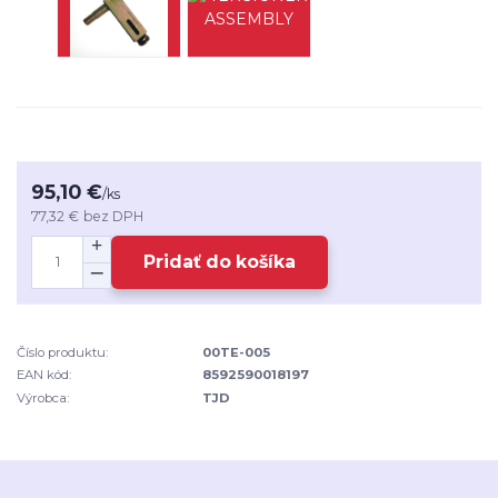
95,10 €
/
ks
77,32 €
bez DPH
Pridať do košíka
Číslo produktu:
00TE-005
EAN kód:
8592590018197
Výrobca:
TJD