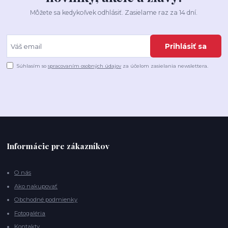
Môžete sa kedykoľvek odhlásiť. Zasielame raz za 14 dní.
Prihlásiť sa
Súhlasím so
spracovaním osobných údajov
za účelom zasielania newslettera.
Informácie pre zákazníkov
O nás
Ako nakupovať
Obchodné podmienky
Fotogaléria
Kontakty