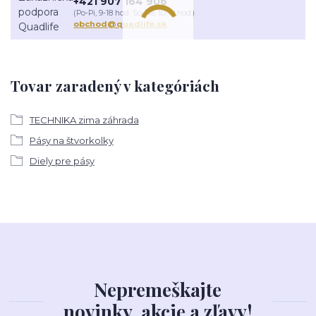
+421 907 164 906
(Po-Pi, 9-18 hod. So-Ne, 10-18 hod.)
obchod@quadlife.sk
Tovar zaradený v kategóriách
TECHNIKA zima záhrada
Pásy na štvorkolky
Diely pre pásy
Nepremeškajte
novinky, akcie a zľavy!