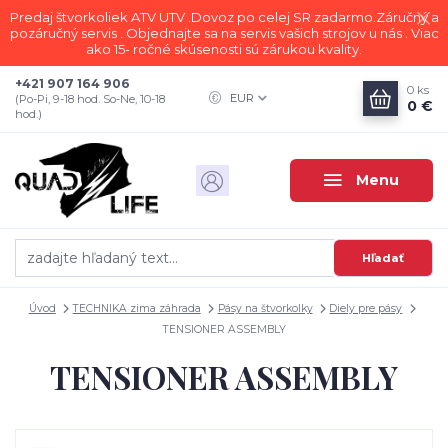
Predaj štvorkoliek ATV UTV .Dovoz po celej SR zadarmo.Záručný a
pozáručný servis . Objednajte sa na servis vašich strojov u nás . Viac
ako 15- ročné skúsenosti sú zárukou kvality.
+421 907 164 906
0
ks
EUR
(Po-Pi, 9-18 hod. So-Ne, 10-18
0 €
hod.)
Menu
Hľadať
Úvod
TECHNIKA zima záhrada
Pásy na štvorkolky
Diely pre pásy
TENSIONER ASSEMBLY
TENSIONER ASSEMBLY