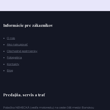
Informácie pre zákazníkov
O nás
Ako nakupovať
Obchodné podmienky
Fotogaléria
Kontakty
Blog
Predajňa, servis a trať
Pobočka NEMECKÁ (vedľa motorestu) na ceste č.66 medzi Banskou