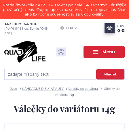
Predaj štvorkoliek ATV UTV .Dovoz po celej SR zadarmo.Záručný a
pozáručný servis . Objednajte sa na servis vašich strojov u nás . Viac
ako 15- ročné skúsenosti sú zárukou kvality.
+421 907 164 906
0
ks
EUR
(Po-Pi, 9-18 hod. So-Ne, 10-18
0 €
hod.)
Menu
Hľadať
Úvod
NÁHRADNÉ DIELY ATV UTV
Válčeky do variátora
Válečky do
variátoru 14g
Válečky do variátoru 14g