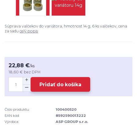
Súprava valčekov do variátora, hmotnosť 14 g, 6 ks valčekov, cena
za sadu
celý popis
22,88 €
/
ks
18,60 €
bez DPH
Pridať do košíka
Číslo produktu:
100400520
EAN kód:
8592590013222
Výrobca:
ASP GROUP s.r.o.