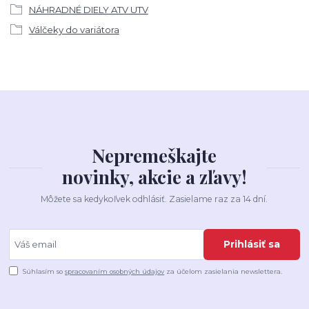
NÁHRADNÉ DIELY ATV UTV
Válčeky do variátora
Nepremeškajte
novinky, akcie a zľavy!
Môžete sa kedykoľvek odhlásiť. Zasielame raz za 14 dní.
Prihlásiť sa
Súhlasím so
spracovaním osobných údajov
za účelom zasielania newslettera.