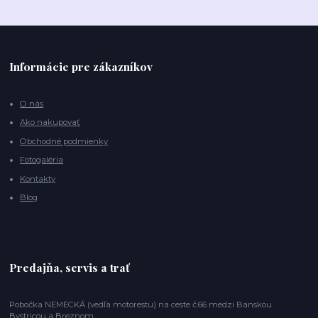
Informácie pre zákazníkov
O nás
Ako nakupovať
Obchodné podmienky
Fotogaléria
Kontakty
Blog
Predajňa, servis a trať
Pobočka NEMECKÁ (vedľa motorestu) na ceste č.66 medzi Banskou
Bystricou a Breznom.