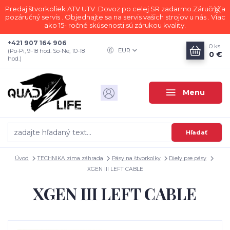
Predaj štvorkoliek ATV UTV .Dovoz po celej SR zadarmo.Záručný a
pozáručný servis . Objednajte sa na servis vašich strojov u nás . Viac
ako 15- ročné skúsenosti sú zárukou kvality.
+421 907 164 906
0
ks
EUR
(Po-Pi, 9-18 hod. So-Ne, 10-18
0 €
hod.)
Menu
Hľadať
Úvod
TECHNIKA zima záhrada
Pásy na štvorkolky
Diely pre pásy
XGEN III LEFT CABLE
XGEN III LEFT CABLE