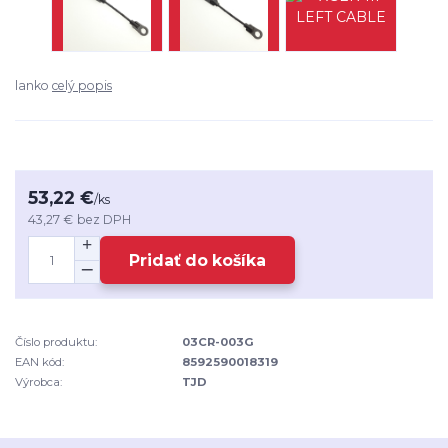
lanko
celý popis
53,22 €
/
ks
43,27 €
bez DPH
Pridať do košíka
Číslo produktu:
03CR-003G
EAN kód:
8592590018319
Výrobca:
TJD