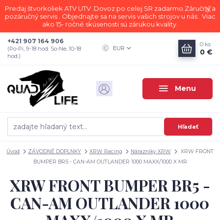
Predaj štvorkoliek ATV UTV .Dovoz po celej SR zadarmo.Záručný a
pozáručný servis . Objednajte sa na servis vašich strojov u nás . Viac
ako 15- ročné skúsenosti sú zárukou kvality.
+421 907 164 906
0
ks
EUR
(Po-Pi, 9-18 hod. So-Ne, 10-18
0 €
hod.)
Menu
Hľadať
Úvod
ZÁVODNÉ DOPLNKY
XRW Racing
Nárazníky XRW
XRW FRONT
BUMPER BR5 - CAN-AM OUTLANDER 1000 MAXX/1000 X MR
XRW FRONT BUMPER BR5 -
CAN-AM OUTLANDER 1000