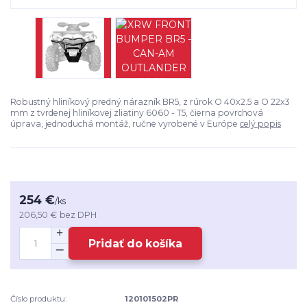
Robustný hliníkový predný nárazník BR5, z rúrok O 40x2.5 a O 22x3
mm z tvrdenej hliníkovej zliatiny 6060 - T5, čierna povrchová
úprava, jednoduchá montáž, ručne vyrobené v Európe
celý popis
254 €
/
ks
206,50 €
bez DPH
Pridať do košíka
Číslo produktu:
120101502PR