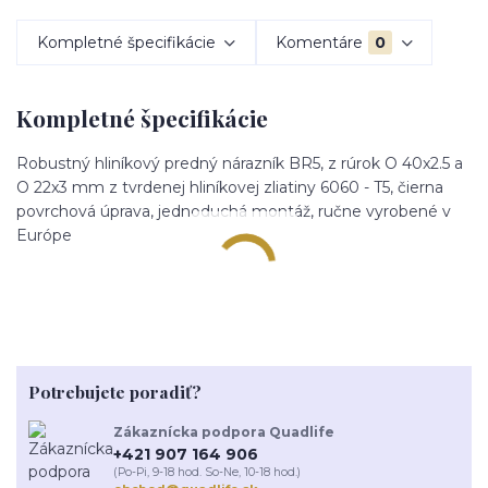
Kompletné špecifikácie
Komentáre
0
Kompletné špecifikácie
Robustný hliníkový predný nárazník BR5, z rúrok O 40x2.5 a
O 22x3 mm z tvrdenej hliníkovej zliatiny 6060 - T5, čierna
povrchová úprava, jednoduchá montáž, ručne vyrobené v
Európe
Potrebujete poradiť?
Zákaznícka podpora Quadlife
+421 907 164 906
(Po-Pi, 9-18 hod. So-Ne, 10-18 hod.)