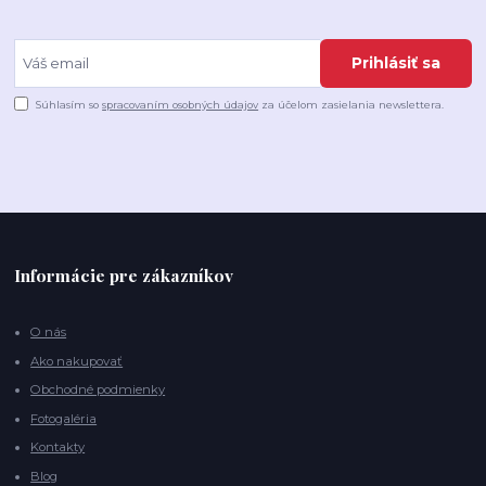
Prihlásiť sa
Súhlasím so
spracovaním osobných údajov
za účelom zasielania newslettera.
Informácie pre zákazníkov
O nás
Ako nakupovať
Obchodné podmienky
Fotogaléria
Kontakty
Blog