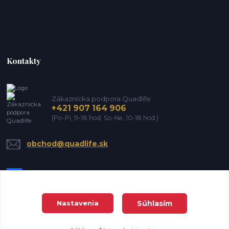
Kontakty
Zákaznícka podpora Quadlife
+421 907 164 906
(Po-Pi, 9-18 hod. So-Ne, 10-18 hod.)
obchod@quadlife.sk
Súhlasím
Nastavenia
DanTrade house s.r.o. Všetky práva vyhradené