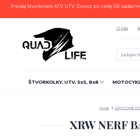
Predaj štvorkoliek ATV UTV .Dovoz po celej SR zadarmo.Z
O nás
A
ŠTVORKOLKY, UTV, SxS, 8x8
MOTOCYK
Úvod
ZÁVODNÉ D
XRW NERF B