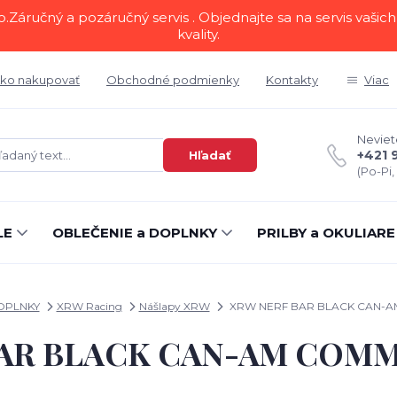
áručný a pozáručný servis . Objednajte sa na servis vašich 
kvality.
ko nakupovať
Obchodné podmienky
Kontakty
Viac
Neviete
+421 
Hľadať
(Po-Pi,
LE
OBLEČENIE a DOPLNKY
PRILBY a OKULIARE
OPLNKY
XRW Racing
Nášlapy XRW
XRW NERF BAR BLACK CAN-
AR BLACK CAN-AM COM