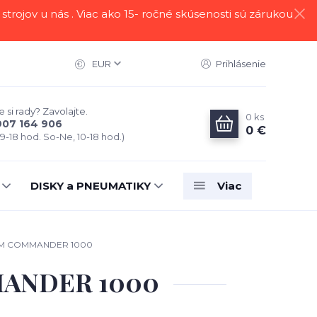
strojov u nás . Viac ako 15- ročné skúsenosti sú zárukou
EUR
Prihlásenie
 si rady? Zavolajte.
0
ks
907 164 906
0 €
 9-18 hod. So-Ne, 10-18 hod.)
DISKY a PNEUMATIKY
Viac
AM COMMANDER 1000
MANDER 1000