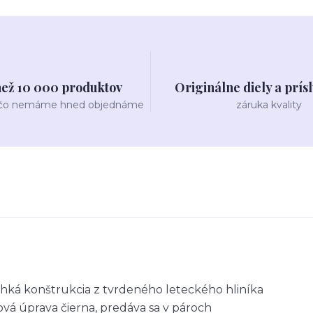
než 10 000 produktov
Originálne diely a prís
 čo nemáme hned objednáme
záruka kvality
ľahká konštrukcia z tvrdeného leteckého hliníka
ová úprava čierna, predáva sa v pároch