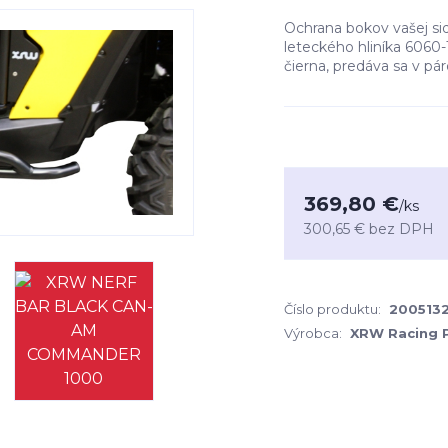
Ochrana bokov vašej sid
leteckého hliníka 6060-
čierna, predáva sa v pá
369,80 €
/
ks
300,65 €
bez DPH
Číslo produktu:
200513
Výrobca:
XRW Racing 