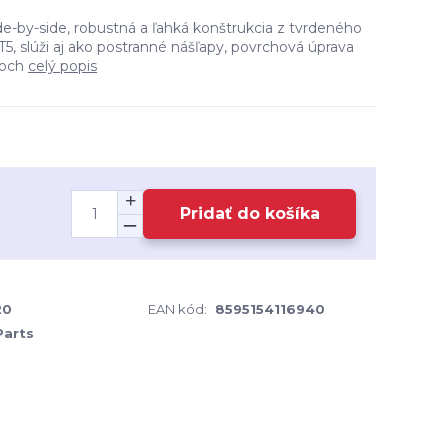
e-by-side, robustná a ľahká konštrukcia z tvrdeného
T5, slúži aj ako postranné nášľapy, povrchová úprava
roch
celý popis
Pridať do košíka
20
EAN kód:
8595154116940
Parts