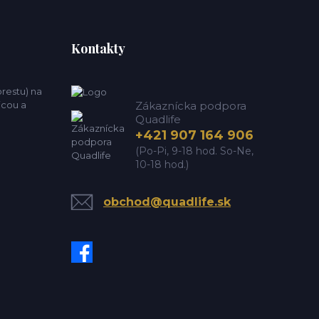
Kontakty
estu) na
icou a
Zákaznícka podpora
Quadlife
+421 907 164 906
(Po-Pi, 9-18 hod. So-Ne,
10-18 hod.)
obchod@quadlife.sk