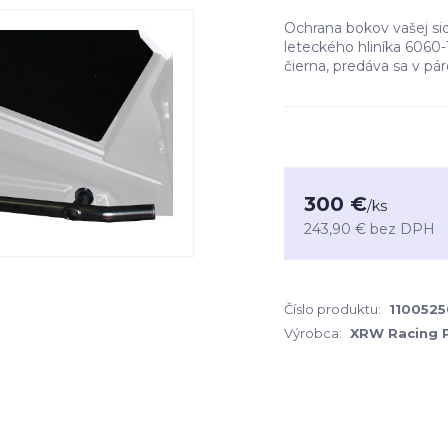
Ochrana bokov vašej sid
leteckého hliníka 6060-
čierna, predáva sa v pá
300 €
/
ks
243,90 €
bez DPH
Číslo produktu:
110052
Výrobca:
XRW Racing 