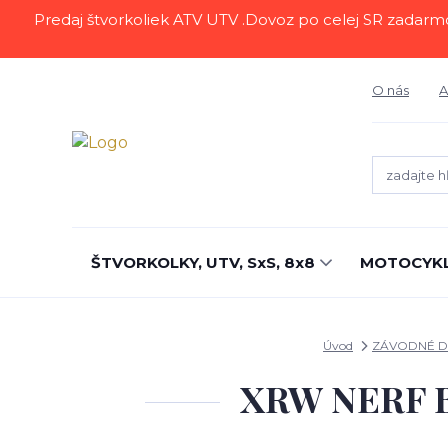
Predaj štvorkoliek ATV UTV .Dovoz po celej SR zadarmo.Z
O nás
A
ŠTVORKOLKY, UTV, SxS, 8x8
MOTOCYK
Úvod
ZÁVODNÉ D
XRW NERF B