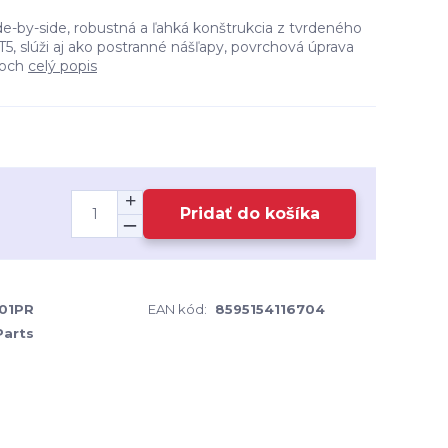
e-by-side, robustná a ľahká konštrukcia z tvrdeného
T5, slúži aj ako postranné nášľapy, povrchová úprava
roch
celý popis
Pridať do košíka
501PR
EAN kód:
8595154116704
Parts