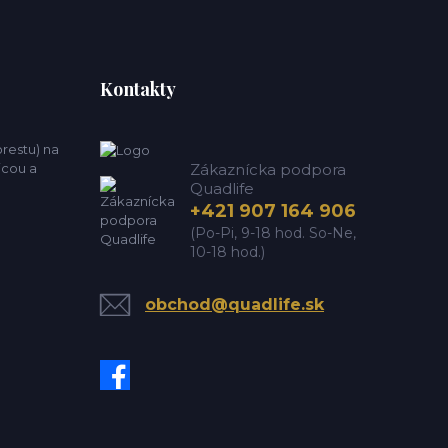
Kontakty
estu) na
icou a
Zákaznícka podpora
Quadlife
+421 907 164 906
(Po-Pi, 9-18 hod. So-Ne,
10-18 hod.)
obchod@quadlife.sk