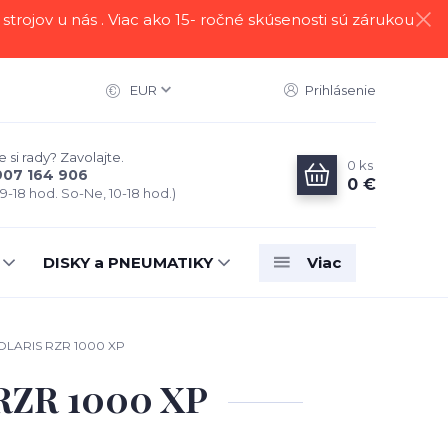
strojov u nás . Viac ako 15- ročné skúsenosti sú zárukou
EUR
Prihlásenie
 si rady? Zavolajte.
0
ks
907 164 906
0 €
 9-18 hod. So-Ne, 10-18 hod.)
DISKY a PNEUMATIKY
Viac
OLARIS RZR 1000 XP
RZR 1000 XP