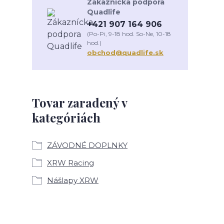
Zákaznícka podpora
Quadlife
+421 907 164 906
(Po-Pi, 9-18 hod. So-Ne, 10-18
hod.)
obchod@quadlife.sk
Tovar zaradený v
kategóriách
ZÁVODNÉ DOPLNKY
XRW Racing
Nášlapy XRW