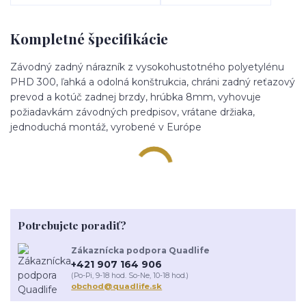
Kompletné špecifikácie
Závodný zadný nárazník z vysokohustotného polyetylénu
PHD 300, ľahká a odolná konštrukcia, chráni zadný reťazový
prevod a kotúč zadnej brzdy, hrúbka 8mm, vyhovuje
požiadavkám závodných predpisov, vrátane držiaka,
jednoduchá montáž, vyrobené v Európe
Potrebujete poradiť?
Zákaznícka podpora Quadlife
+421 907 164 906
(Po-Pi, 9-18 hod. So-Ne, 10-18 hod.)
obchod@quadlife.sk