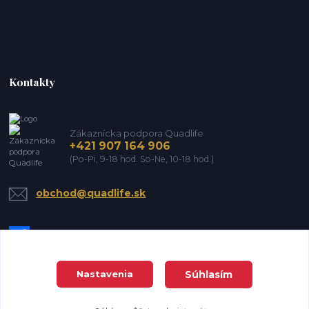
Kontakty
Zákaznícka podpora Quadlife
+421 907 164 906
(Po-Pi, 9-18 hod. So-Ne, 10-18 hod.)
obchod@quadlife.sk
Súhlasím
Nastavenia
DanTrade house s.r.o. Všetky práva vyhradené