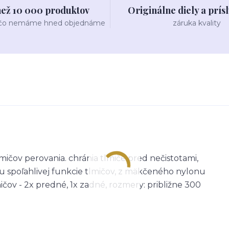
než 10 000 produktov
Originálne diely a prís
 čo nemáme hned objednáme
záruka kvality
ičov perovania. chránia tlmiče pred nečistotami,
 spoľahlivej funkcie tlmičov, z mäkčeného nylonu
ničov - 2x predné, 1x zadné, rozmery: približne 300