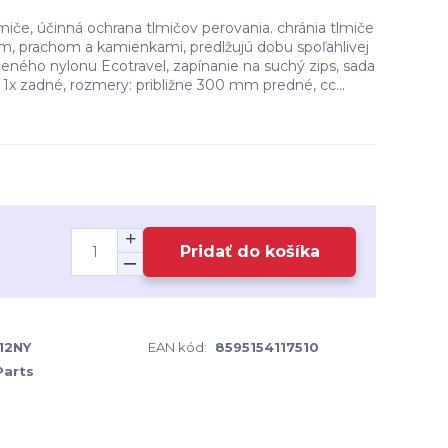
iče, účinná ochrana tlmičov perovania. chránia tlmiče
om, prachom a kamienkami, predlžujú dobu spoľahlivej
eného nylonu Ecotravel, zapínanie na suchý zips, sada
, 1x zadné, rozmery: približne 300 mm predné, cc...
Pridať do košíka
12NY
EAN kód:
8595154117510
Parts