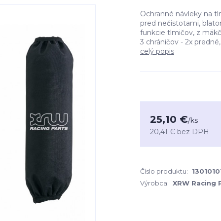
Ochranné návleky na tlm
pred nečistotami, blat
funkcie tlmičov, z mäkč
3 chráničov - 2x predné
celý popis
25,10 €
/
ks
20,41 €
bez DPH
Číslo produktu:
1301010
Výrobca:
XRW Racing 