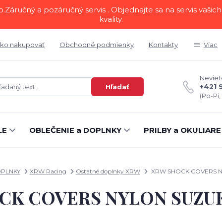
áručný a pozáručný servis . Objednajte sa na servis vašich 
kvality.
ko nakupovať
Obchodné podmienky
Kontakty
Viac
Neviete
+421 
Hľadať
(Po-Pi,
LE
OBLEČENIE a DOPLNKY
PRILBY a OKULIARE
PLNKY
XRW Racing
Ostatné doplnky XRW
XRW SHOCK COVERS NY
K COVERS NYLON SUZUK