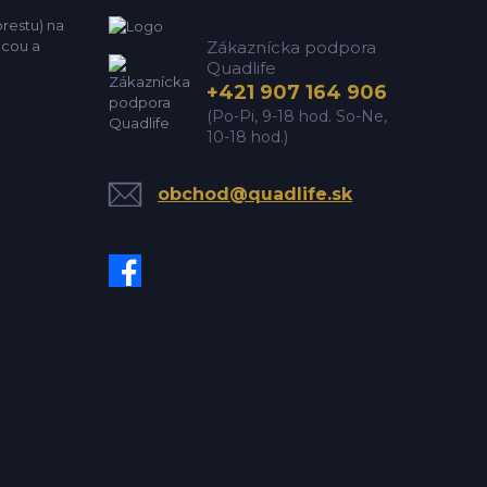
estu) na
icou a
Zákaznícka podpora
Quadlife
+421 907 164 906
(Po-Pi, 9-18 hod. So-Ne,
10-18 hod.)
obchod@quadlife.sk