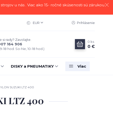
strojov u nás . Viac ako 15- ročné skúsenosti sú zárukou
EUR
Prihlásenie
 si rady? Zavolajte.
0
ks
907 164 906
0 €
 9-18 hod. So-Ne, 10-18 hod.)
DISKY a PNEUMATIKY
Viac
LON SUZUKI LTZ 400
I LTZ 400