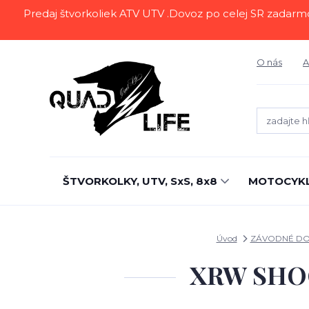
Predaj štvorkoliek ATV UTV .Dovoz po celej SR zadarmo.Z
O nás
A
ŠTVORKOLKY, UTV, SxS, 8x8
MOTOCYK
Úvod
ZÁVODNÉ DO
XRW SHOC