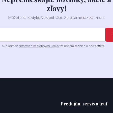
zľavy!
Môžete sa kedykoľvek odhlásiť. Zasielame raz za 14 dní.
Súhlasím so
spracovaním osobných údajov
za účelom zasielania newslettera.
Predajňa, servis a trať