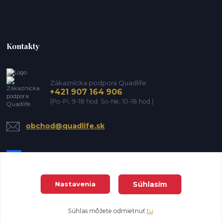
Kontakty
Zákaznícka podpora Quadlife
+421 907 164 906
(Po-Pi, 9-18 hod. So-Ne, 10-18 hod.)
obchod@quadlife.sk
Súhlasím
Nastavenia
DanTrade house s.r.o. Všetky práva vyhradené
Súhlas môžete odmietnuť
tu
.
Vytvorené na
Eshop-rychlo.sk