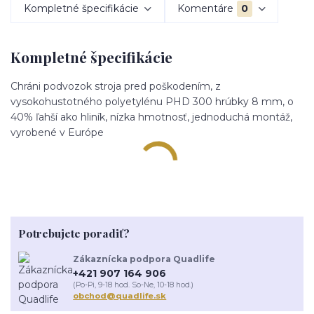
Kompletné špecifikácie
Komentáre
0
Kompletné špecifikácie
Chráni podvozok stroja pred poškodením, z
vysokohustotného polyetylénu PHD 300 hrúbky 8 mm, o
40% ľahší ako hliník, nízka hmotnosť, jednoduchá montáž,
vyrobené v Európe
Potrebujete poradiť?
Zákaznícka podpora Quadlife
+421 907 164 906
(Po-Pi, 9-18 hod. So-Ne, 10-18 hod.)
obchod@quadlife.sk