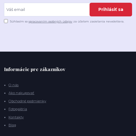
Prihlásiť sa
Súhlasím so
spracovaním osobných údajov
za účelom zasielania newslettera.
Informácie pre zákazníkov
O nás
Ako nakupovať
Obchodné podmienky
Fotogaléria
Kontakty
Blog