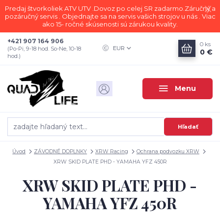
Predaj štvorkoliek ATV UTV .Dovoz po celej SR zadarmo.Záručný a
pozáručný servis . Objednajte sa na servis vašich strojov u nás . Viac
ako 15- ročné skúsenosti sú zárukou kvality.
+421 907 164 906
0
ks
EUR
(Po-Pi, 9-18 hod. So-Ne, 10-18
0 €
hod.)
Menu
Hľadať
Úvod
ZÁVODNÉ DOPLNKY
XRW Racing
Ochrana podvozku XRW
XRW SKID PLATE PHD - YAMAHA YFZ 450R
XRW SKID PLATE PHD -
YAMAHA YFZ 450R