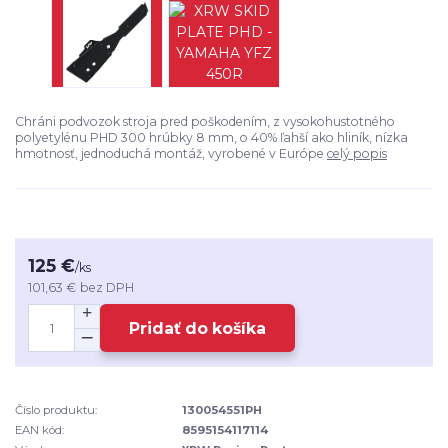
Chráni podvozok stroja pred poškodením, z vysokohustotného
polyetylénu PHD 300 hrúbky 8 mm, o 40% ľahší ako hliník, nízka
hmotnosť, jednoduchá montáž, vyrobené v Európe
celý popis
125 €
/
ks
101,63 €
bez DPH
Pridať do košíka
Číslo produktu:
130054551PH
EAN kód:
8595154117114