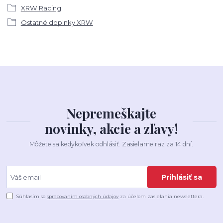
XRW Racing
Ostatné doplnky XRW
Nepremeškajte
novinky, akcie a zľavy!
Môžete sa kedykoľvek odhlásiť. Zasielame raz za 14 dní.
Prihlásiť sa
Súhlasím so
spracovaním osobných údajov
za účelom zasielania newslettera.