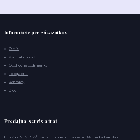
Informácie pre zákazníkov
O nás
Ako nakupovať
Obchodné podmienky
Fotogaléria
Kontakty
Blog
Predajňa, servis a trať
Pobočka NEMECKÁ (vedľa motorestu) na ceste č.66 medzi Banskou