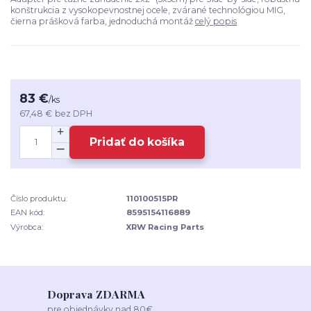
konštrukcia z vysokopevnostnej ocele, zvárané technológiou MIG,
čierna prášková farba, jednoduchá montáž
celý popis
83 €
/
ks
67,48 €
bez DPH
Pridať do košíka
Číslo produktu:
110100515PR
EAN kód:
8595154116889
Výrobca:
XRW Racing Parts
Doprava ZDARMA
pre objednávky nad 80€