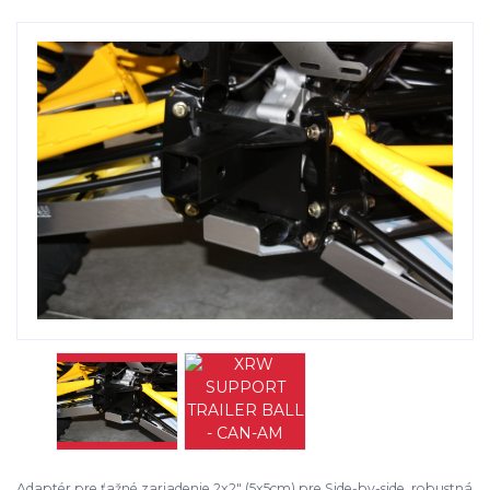
Adaptér pre ťažné zariadenie 2x2" (5x5cm) pre Side-by-side, robustná