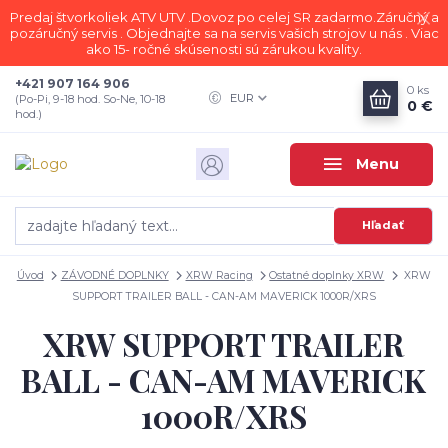
Predaj štvorkoliek ATV UTV .Dovoz po celej SR zadarmo.Záručný a
pozáručný servis . Objednajte sa na servis vašich strojov u nás . Viac
ako 15- ročné skúsenosti sú zárukou kvality.
+421 907 164 906
0
ks
EUR
(Po-Pi, 9-18 hod. So-Ne, 10-18
0 €
hod.)
Menu
Hľadať
Úvod
ZÁVODNÉ DOPLNKY
XRW Racing
Ostatné doplnky XRW
XRW
SUPPORT TRAILER BALL - CAN-AM MAVERICK 1000R/XRS
XRW SUPPORT TRAILER
BALL - CAN-AM MAVERICK
1000R/XRS