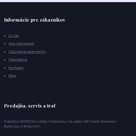
Informácie pre zákazníkov
O nás
Ako nakupovať
Obchodné podmienky
Fotogaléria
Kontakty
Blog
Predajňa, servis a trať
Pobočka NEMECKÁ (vedľa motorestu) na ceste č.66 medzi Banskou
Bystricou a Breznom.