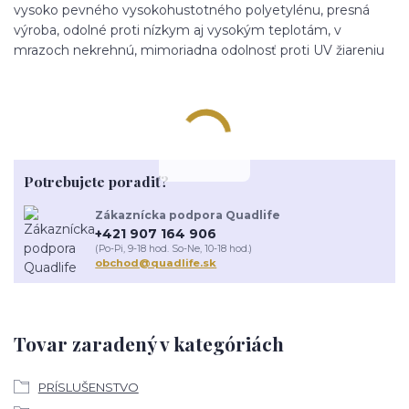
vysoko pevného vysokohustotného polyetylénu, presná
výroba, odolné proti nízkym aj vysokým teplotám, v
mrazoch nekrehnú, mimoriadna odolnosť proti UV žiareniu
Potrebujete poradiť?
Zákaznícka podpora Quadlife
+421 907 164 906
(Po-Pi, 9-18 hod. So-Ne, 10-18 hod.)
obchod@quadlife.sk
Tovar zaradený v kategóriách
PRÍSLUŠENSTVO