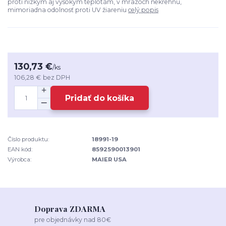
proti nízkym aj vysokým teplotám, v mrazoch nekrehnú,
mimoriadna odolnosť proti UV žiareniu
celý popis
130,73 €
/
ks
106,28 €
bez DPH
Pridať do košíka
Číslo produktu:
18991-19
EAN kód:
8592590013901
Výrobca:
MAIER USA
Doprava ZDARMA
pre objednávky nad 80€