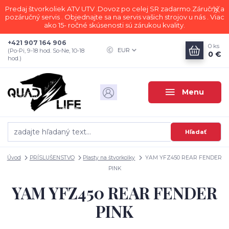
Predaj štvorkoliek ATV UTV .Dovoz po celej SR zadarmo.Záručný a
pozáručný servis . Objednajte sa na servis vašich strojov u nás . Viac
ako 15- ročné skúsenosti sú zárukou kvality.
+421 907 164 906
0
ks
EUR
(Po-Pi, 9-18 hod. So-Ne, 10-18
0 €
hod.)
Menu
Hľadať
Úvod
PRÍSLUŠENSTVO
Plasty na štvorkolky
YAM YFZ450 REAR FENDER
PINK
YAM YFZ450 REAR FENDER
PINK