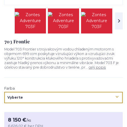
703 Frontie
Model 703 Frontier s trojvalcovým vodou chladeným motorom s
objemom 699 ccm poskytuje vzrušujúci výkon a vzrušujúci zvuk
výfuku.120° konštrukcia kľukového hriadeľa s protivyvažovačmi
zaisťuje hladký prenos výkonu a minimálne vibrácie. Model 703 F je
účelovo stavaný pre dobrodružstvo v teréne, pr...
celý popis
Farba
8 150 €
/
ks
6 626,02 €
bez DPH