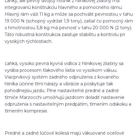
Ľahký, ale pevný dvojitý nosník z hliníkovej zliatiny má
integrovanú konštrukciu hlavného a pomocného rámu.
Hlavný rám váži 11 kg a môže sa pochváliť pevnosťou v ťahu
19 000 N (schopný vydržať 1,9 tony), zatiaľ čo pomocný rám
s hmotnosťou 3,8 kg má pevnosť v ťahu 20 000 N (2 tony).
Táto robustná konštrukcia zaisťuje stabilitu a kontrolu pri
vysokých rýchlostiach.
Ľahká, vysoko pevná kyvná vidlica z hliníkovej zliatiny sa
vyrába procesom tlakového liatia vo vysokom vákuu.
Viacprvkový systém zadného odpruženia z kovaného
hliníka účinne tlmí nárazy a vibrácie a poskytuje tak
pohodlnejšiu jazdu. Plne nastaviteľné predné a zadné
tlmiče Marzocchi umožňujú jazdcom doladiť nastavenie
odpruženia s nastaviteľným predpätím, tlmením odskoku a
tlmením kompresie.
Predné a zadné lúčové kolesá majú vákuované oceľové