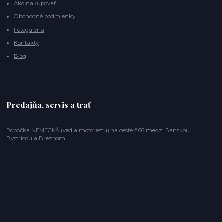
Ako nakupovať
Obchodné podmienky
Fotogaléria
Kontakty
Blog
Predajňa, servis a trať
Pobočka NEMECKÁ (vedľa motorestu) na ceste č.66 medzi Banskou
Bystricou a Breznom.