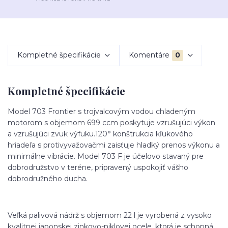
Kompletné špecifikácie
Komentáre
0
Kompletné špecifikácie
Model 703 Frontier s trojvalcovým vodou chladeným
motorom s objemom 699 ccm poskytuje vzrušujúci výkon
a vzrušujúci zvuk výfuku.120° konštrukcia kľukového
hriadeľa s protivyvažovačmi zaisťuje hladký prenos výkonu a
minimálne vibrácie. Model 703 F je účelovo stavaný pre
dobrodružstvo v teréne, pripravený uspokojiť vášho
dobrodružného ducha.
Veľká palivová nádrž s objemom 22 l je vyrobená z vysoko
kvalitnej japonskej zinkovo-niklovej ocele, ktorá je schopná