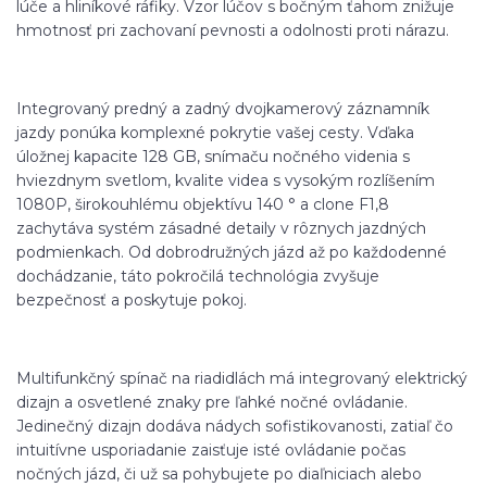
lúče a hliníkové ráfiky. Vzor lúčov s bočným ťahom znižuje
hmotnosť pri zachovaní pevnosti a odolnosti proti nárazu.
Integrovaný predný a zadný dvojkamerový záznamník
jazdy ponúka komplexné pokrytie vašej cesty. Vďaka
úložnej kapacite 128 GB, snímaču nočného videnia s
hviezdnym svetlom, kvalite videa s vysokým rozlíšením
1080P, širokouhlému objektívu 140 ° a clone F1,8
zachytáva systém zásadné detaily v rôznych jazdných
podmienkach. Od dobrodružných jázd až po každodenné
dochádzanie, táto pokročilá technológia zvyšuje
bezpečnosť a poskytuje pokoj.
Multifunkčný spínač na riadidlách má integrovaný elektrický
dizajn a osvetlené znaky pre ľahké nočné ovládanie.
Jedinečný dizajn dodáva nádych sofistikovanosti, zatiaľ čo
intuitívne usporiadanie zaisťuje isté ovládanie počas
nočných jázd, či už sa pohybujete po diaľniciach alebo