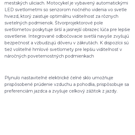
mestských uliciach. Motocykel je vybavený automatickými
LED svetlometmi so senzorom nočného videnia vo svetle
hviezd, ktorý zaisťuje optimálnu viditeľnosť za rôznych
svetelných podmienok. Štvorprojektorové pole
svetlometov poskytuje širší a jasnejší obrazec lúča pre lepšie
osvetlenie. Integrované odbočovacie svetlá navyše zvyšujú
bezpečnosť a vzbudzujú dôveru v zákrutách. K dispozícii sú
tiež voliteľné hmlové svetlomety pre lepšiu viditeľnosť v
náročných poveternostných podmienkach
Plynulo nastaviteľné elektrické čelné sklo umožňuje
prispôsobené prúdenie vzduchu a pohodlia, prispôsobuje sa
preferenciám jazdca a zvyšuje celkový zážitok z jazdy.