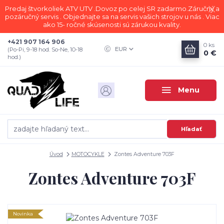
Predaj štvorkoliek ATV UTV .Dovoz po celej SR zadarmo.Záručný a
pozáručný servis . Objednajte sa na servis vašich strojov u nás . Viac
ako 15- ročné skúsenosti sú zárukou kvality.
+421 907 164 906
0
ks
EUR
(Po-Pi, 9-18 hod. So-Ne, 10-18
0 €
hod.)
Menu
Hľadať
Úvod
MOTOCYKLE
Zontes Adventure 703F
Zontes Adventure 703F
Novinka