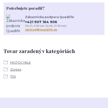
Potrebujete poradiť?
Zákaznícka podpora Quadlife
+421 907 164 906
(Po-Pi, 9-18 hod. So-Ne, 10-18 hod.)
obchod@quadlife.sk
Tovar zaradený v kategóriách
MOTOCYKLE
Zontes
730