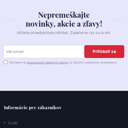
Nepremeškajte
novinky, akcie a zľavy!
Môžete sa kedykoľvek odhlásiť. Zasielame raz za 14 dní.
Prihlásiť sa
Súhlasím so
spracovaním osobných údajov
za účelom zasielania newslettera.
Informácie pre zákazníkov
O nás