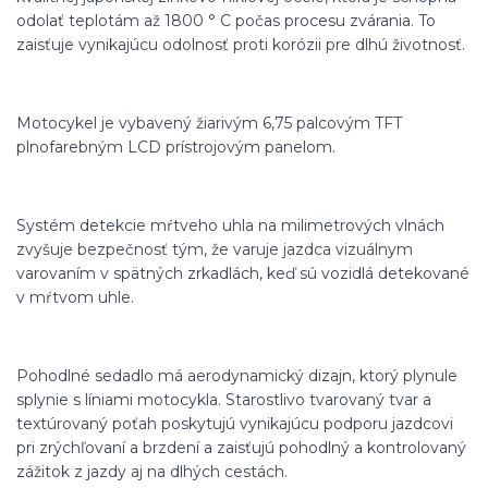
odolať teplotám až 1800 ° C počas procesu zvárania. To
zaisťuje vynikajúcu odolnosť proti korózii pre dlhú životnosť.
Motocykel je vybavený žiarivým 6,75 palcovým TFT
plnofarebným LCD prístrojovým panelom.
Systém detekcie mŕtveho uhla na milimetrových vlnách
zvyšuje bezpečnosť tým, že varuje jazdca vizuálnym
varovaním v spätných zrkadlách, keď sú vozidlá detekované
v mŕtvom uhle.
Pohodlné sedadlo má aerodynamický dizajn, ktorý plynule
splynie s líniami motocykla. Starostlivo tvarovaný tvar a
textúrovaný poťah poskytujú vynikajúcu podporu jazdcovi
pri zrýchľovaní a brzdení a zaisťujú pohodlný a kontrolovaný
zážitok z jazdy aj na dlhých cestách.