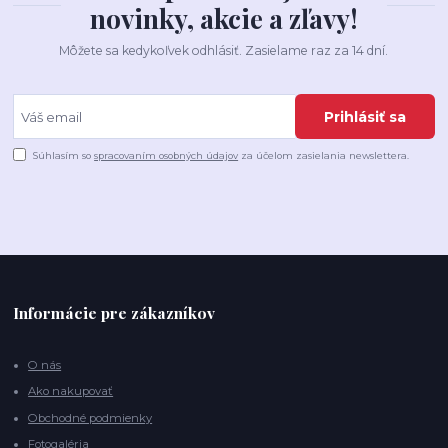
novinky, akcie a zľavy!
Môžete sa kedykoľvek odhlásiť. Zasielame raz za 14 dní.
Prihlásiť sa
Súhlasím so
spracovaním osobných údajov
za účelom zasielania newslettera.
Informácie pre zákazníkov
O nás
Ako nakupovať
Obchodné podmienky
Fotogaléria