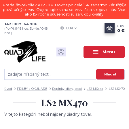
Predaj štvorkoliek ATV UTV .Dovoz po celej SR zadarmo.Záručný a
pozáručný servis . Objednajte sa na servis vašich strojov u nás . Viac
ako 15- ročné skúsenosti sú zárukou kvality.
+421 907 164 906
0
ks
EUR
(Po-Pi, 9-18 hod. So-Ne, 10-18
0 €
hod.)
Menu
Hľadať
Úvod
PRILBY a OKULIARE
Doplnky, diely, plexi
LS2 MXxxx
LS2 MX470
LS2 MX470
V tejto kategórii nebol nájdený žiadny tovar.