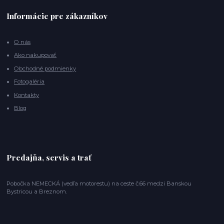
Informácie pre zákazníkov
O nás
Ako nakupovať
Obchodné podmienky
Fotogaléria
Kontakty
Blog
Predajňa, servis a trať
Pobočka NEMECKÁ (vedľa motorestu) na ceste č.66 medzi Banskou
Bystricou a Breznom.