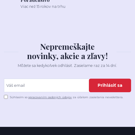
Viac než 15 rokov na trhu
Nepremeškajte
novinky, akcie a zľavy!
Môžete sa kedykoľvek odhlásiť. Zasielame raz za 14 dní.
Prihlásiť sa
Súhlasím so
spracovaním osobných údajov
za účelom zasielania newslettera.