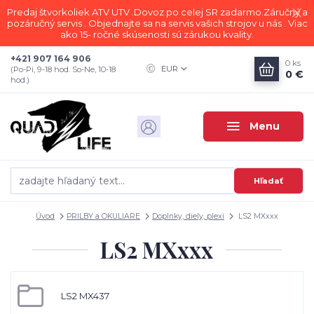
Predaj štvorkoliek ATV UTV .Dovoz po celej SR zadarmo.Záručný a
pozáručný servis . Objednajte sa na servis vašich strojov u nás . Viac
ako 15- ročné skúsenosti sú zárukou kvality.
+421 907 164 906
0
ks
EUR
(Po-Pi, 9-18 hod. So-Ne, 10-18
0 €
hod.)
Menu
Hľadať
Úvod
PRILBY a OKULIARE
Doplnky, diely, plexi
LS2 MXxxx
LS2 MXxxx
LS2 MX437